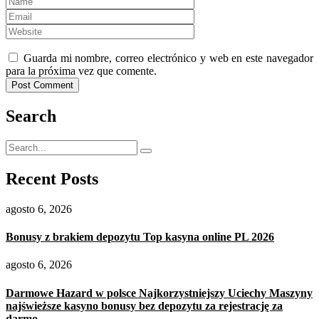
Guarda mi nombre, correo electrónico y web en este navegador
para la próxima vez que comente.
Search
Recent Posts
agosto 6, 2026
Bonusy z brakiem depozytu Top kasyna online PL 2026
agosto 6, 2026
Darmowe Hazard w polsce Najkorzystniejszy Uciechy Maszyny
najświeższe kasyno bonusy bez depozytu za rejestrację za
darmo