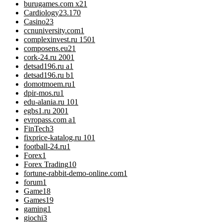
burugames.com x2
1
Cardiology
23.170
Casino
23
ccnuniversity.com
1
complexinvest.ru 150
1
composens.eu2
1
cork-24.ru 200
1
detsad196.ru a
1
detsad196.ru b
1
domotmoem.ru
1
dpir-mos.ru
1
edu-alania.ru 10
1
egbs1.ru 200
1
evropass.com a
1
FinTech
3
fixprice-katalog.ru 10
1
football-24.ru
1
Forex
1
Forex Trading
10
fortune-rabbit-demo-online.com
1
forum
1
Game
18
Games
19
gaming
1
giochi
3