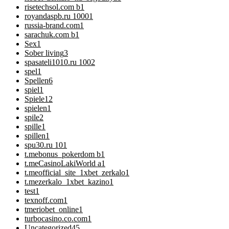
risetechsol.com b
1
royandaspb.ru 1000
1
russia-brand.com
1
sarachuk.com b
1
Sex
1
Sober living
3
spasateli1010.ru 100
2
spel
1
Spellen
6
spiel
1
Spiele
12
spielen
1
spile
2
spille
1
spillen
1
spu30.ru 10
1
t.mebonus_pokerdom b
1
t.meCasinoLakiWorld a
1
t.meofficial_site_1xbet_zerkalo
1
t.mezerkalo_1xbet_kazino
1
test
1
texnoff.com
1
tmeriobet_online
1
turbocasino.co.com
1
Uncategorized
45