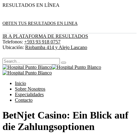
RESULTADOS EN LÍNEA
OBTEN TUS RESULTADOS EN LINEA
IR A PLATAFORMA DE RESULTADOS
Telefonos:
+593 93 918 0757
Ubicación:
Riobamba 414 y Alejo Lascano
Inicio
Sobre Nosotros
Especialidades
Contacto
BetNjet Casino: Ein Blick auf
die Zahlungsoptionen