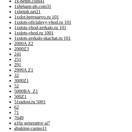
1x-betph.com4
1
1xbetapp-ph.com3
1
1xbetph.net2
1
1xslot.beregaevo.ru 10
1
1xslots-oficialnyy-vhod.ru 10
1
1xslots-vhod-zerkalo.ru 10
1
1xslots-vhod.ru 100
1
1xslots-zerkalo-skachat.ru 10
1
2000A Z
2
2000Z
3
24
1
25
1
29
1
2999A Z
1
3
2
3000Z
1
5
2
5000BA_Z
1
500Z
1
51radost.ru 500
1
6
2
7
1
76
49
a16z generative ai
7
abuking-casino1
1