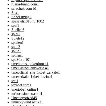
russia-brand.com
1
sarachuk.com b
1
Sex
1
Sober living
3
spasateli1010.ru 100
2
spel
1
Spellen
6
spiel
1
Spiele
12
spielen
1
spile
2
spille
1
spillen
1
spu30.ru 10
1
t.mebonus_pokerdom b
1
t.meCasinoLakiWorld a
1
t.meofficial_site_1xbet_zerkalo
1
t.mezerkalo_1xbet_kazino
1
test
1
texnoff.com
1
tmeriobet_online
1
turbocasino.co.com
1
Uncategorized
45
unluckywind.net x2
1