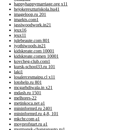
happyhappymarriage.org x1
1
hejokereszturiskola.hu4
1
imageloop.ru 20
1
imarkts.com
1
jassiwoodwork.in2
1
jeux
16
jeux1
1
julebeaute.com 80
1
jyothiwoods.in2
1
kidskreate.com 1000
1
kidskreate.comen 1000
1
kovcheg-club.com
1
kursk-school33.ru 10
1
laki
1
losalercesmaipu.cl x1
1
lotohelp.ru 80
1
mcgarhdiwala.in x2
1
mdash.ru 150
1
melhores-2
2
metinkoca.net a
1
mininformrd.ru 240
1
mininformrd.ru 4-8, 10
1
mkchr.com a
1
moyprofstart.ru a
1
murmansk-changanauto.ru
1