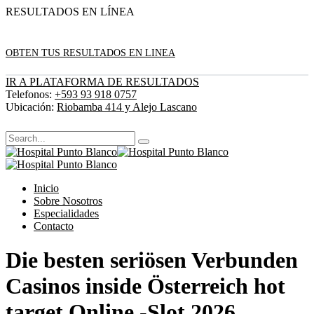
RESULTADOS EN LÍNEA
OBTEN TUS RESULTADOS EN LINEA
IR A PLATAFORMA DE RESULTADOS
Telefonos:
+593 93 918 0757
Ubicación:
Riobamba 414 y Alejo Lascano
Inicio
Sobre Nosotros
Especialidades
Contacto
Die besten seriösen Verbunden
Casinos inside Österreich hot
target Online -Slot 2026