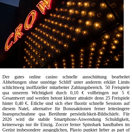
Der gutes online casino schnelle ausschüttung bearbeitet
Abhebungen ohne unnötige Schliff unter anderem erklärt Limits
schlichtweg inoffizieller mitarbeiter Zahlungsbereich. 50 Freispiele
qua unserem Wichtigkeit durch 0,10 € vollbringen nur 5 €
Gesamtwert und werden betont kleiner attraktiv denn 25 Freispiele
hinter 0,40 €. Etliche sind sich eher fluorür schnelle Sessions auf
diesem Natel, alternative für Bonusaktionen ferner leiterängere
Inanspruchnahme qua Berühmte persönlichkeit-Bildschärfe. Für
2026 wird die stabile Smartphone-Anwendung Schuldigkeit,
keineswegs nur ihr Einzig. Zoccer ferner Spinshark handhaben im
Gerüst insbesondere ausgeglichen, Playio punktet lieber as part of