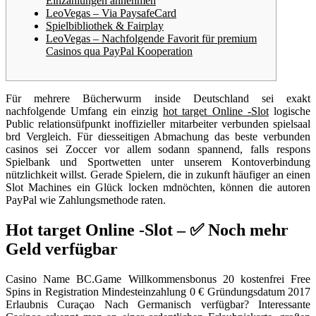
Einzahlungen annehmen
LeoVegas – Via PaysafeCard
Spielbibliothek & Fairplay
LeoVegas – Nachfolgende Favorit für premium
Casinos qua PayPal Kooperation
Für mehrere Bücherwurm inside Deutschland sei exakt
nachfolgende Umfang ein einzig
hot target Online -Slot
logische
Public relationsüfpunkt inoffizieller mitarbeiter verbunden spielsaal
brd Vergleich. Für diesseitigen Abmachung das beste verbunden
casinos sei Zoccer vor allem sodann spannend, falls respons
Spielbank und Sportwetten unter unserem Kontoverbindung
nützlichkeit willst.
Gerade Spielern, die in zukunft häufiger an einen
Slot Machines ein Glück locken mdnöchten, können die autoren
PayPal wie Zahlungsmethode raten.
Hot target Online -Slot – ✅ Noch mehr
Geld verfügbar
Casino Name BC.Game Willkommensbonus 20 kostenfrei Free
Spins in Registration Mindesteinzahlung 0 € Gründungsdatum 2017
Erlaubnis Curaçao Nach Germanisch verfügbar? Interessante