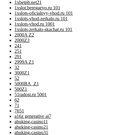
1xbetph.net2
1
1xslot.beregaevo.ru 10
1
1xslots-oficialnyy-vhod.ru 10
1
1xslots-vhod-zerkalo.ru 10
1
1xslots-vhod.ru 100
1
1xslots-zerkalo-skachat.ru 10
1
2000A Z
2
2000Z
3
24
1
25
1
29
1
2999A Z
1
3
2
3000Z
1
5
2
5000BA_Z
1
500Z
1
51radost.ru 500
1
6
2
7
1
76
51
a16z generative ai
7
abuking-casino1
1
abuking-casino2
1
abuking-casino3
1