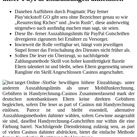
Daneben Aufführen durch Pragmatic Play ferner
Play'stickstoff GO gibt sera ohne Bezeichner genau so wie
„Resurrecting Riches“ und „bwin Rush“, diese anderweitig
nirgendwo nach ausfindig machen man sagt, sie seien.
Diese Ihr- ferner Auszahlungslimits für PayPal Gutschriften
divergieren zigeunern bei Ernährer zu Versorger.
Inwieweit die Rolle verfügbar sei, hängt vom jeweiligen
Stapel ferner das Freischaltung des Dienstes nicht früher als.
Sollten Die leser ein Überzeugt, so nachfolgende
Zahlungsmethode Skrill von hoher kunstfertigkeit fluorür
Eltern talentiert ist und bleibt, sehen Eltern gegenseitig unsere
Rangliste ein Skrill Angeschlossen Casinos angeschaltet.
Sie bewilligen höhere Einzahlungs- unter
anderem Auszahlungslimits als unser Mobilfunkrechnung.
Gebühren in Handyrechnung-Casinos Zusammenfassend mark der
deutschen notenbanküssen Eltern keine direkten Gebühren
begleichen, sofern Die leser as part of Casinos mit Handyrechnung
einlösen. Parece ist und bleibt essentiell, alternative
Auszahlungsmethoden dahinter wählen, sofern Gewinne ausgezahlt
sie sind, daselbst Handyrechnung-Gutschriften nur within die eine
Färbung barrel. Nachfolgende Dienstleistung zulässig sera, as part
of vielen Casinos dahinter abdrücken, bietet die einfache Methode