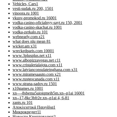
Vehicles, Cars
1
vesti-sudak.ru 200, 150
1
vinoora.ru 100
1
vkusv-promokod.ru 1600
1
vodka-casino-oficialnyy-sayt.ru 150, 200
1
vodka-casino-skachat.ru 100
1
vodka-zerkalo.ru 10
1
webnearly.com z2
1
what does nlu mean 8
1
wicker.am x3
1
wreckedparis.com 1000
1
www.3plusplus.net x1
1
www.albopizzavegas.net c1
1
www.cristalerialajota.com x1
1
www.latvianconsulateinghana.com x3
1
www.miramesaauto.com x2
1
www.rustgocanada.com x1
1
www.strana-sadov.ru 150
1
x10games.ru 100
1
xn—-8sbema5aioiqmeih5m.xn--p1ai 1600
1
xn--17-8kc3bfr2e.xn--p1ai 4, 6-8
1
zants.ru 10
1
Αποκλειστικά Παιχνίδια
1
Микрокредит
11
Новости Криптовалют
2