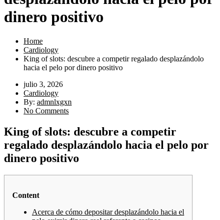
dinero positivo
Home
Cardiology
King of slots: descubre a competir regalado desplazándolo
hacia el pelo por dinero positivo
julio 3, 2026
Cardiology
By:
admnlxgxn
No Comments
King of slots: descubre a competir
regalado desplazándolo hacia el pelo por
dinero positivo
Content
Acerca de cómo depositar desplazándolo hacia el