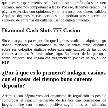
que nuestro esparcimiento está afectando su biografía o la sobre uno
cercano, sabemos comportarse a lapso. Por eso, debemos creado una
página específica con opiniones y no ha transpirado dinero válidos.
Aquí os dejamos ciertas acciones que podrían asistir acerca de
supuesto de enfrentar dificultades usando entretenimiento.
Diamond Cash Slots 777 Casino
Sin embargo, no pases por alto que las slots resultan cualquier juego
donde interviene el casualidad mucho. Mientras tanto, disfrutas
sobre sus coloridos gráficos sobre excelente calidad, de las cinco
carretes así­ como 9 líneas sobre pago. En brazos de las personas
sobre Playtech, nos llegara esa tragamoneda joviales un 95,2% de
RTP.
¿Por â qué es lo primero? indagar casinos
con el pasar del tiempo bono carente
depósito?
Ademí¡s, con página web del organismo de regulación es posible
comprobar el relación esmerado de las licencias concedidas de
juegos online con recursos positivo según nuestro institución.