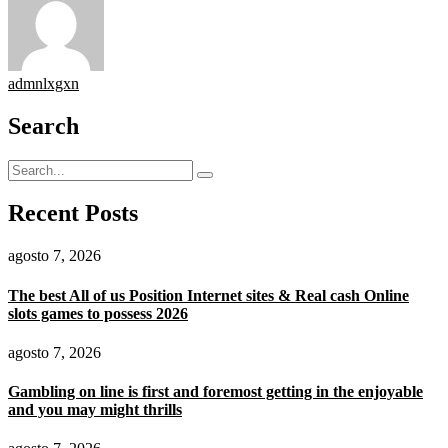
admnlxgxn
Search
Recent Posts
agosto 7, 2026
The best All of us Position Internet sites & Real cash Online
slots games to possess 2026
agosto 7, 2026
Gambling on line is first and foremost getting in the enjoyable
and you may might thrills