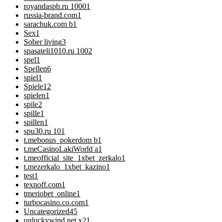
royandaspb.ru 1000
1
russia-brand.com
1
sarachuk.com b
1
Sex
1
Sober living
3
spasateli1010.ru 100
2
spel
1
Spellen
6
spiel
1
Spiele
12
spielen
1
spile
2
spille
1
spillen
1
spu30.ru 10
1
t.mebonus_pokerdom b
1
t.meCasinoLakiWorld a
1
t.meofficial_site_1xbet_zerkalo
1
t.mezerkalo_1xbet_kazino
1
test
1
texnoff.com
1
tmeriobet_online
1
turbocasino.co.com
1
Uncategorized
45
unluckywind.net x2
1