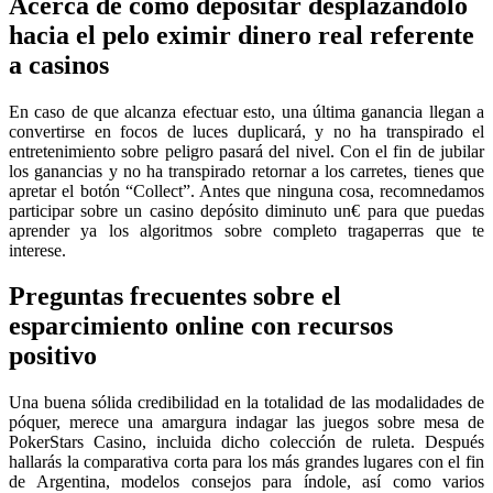
Acerca de cómo depositar desplazándolo
hacia el pelo eximir dinero real referente
a casinos
En caso de que alcanza efectuar esto, una última ganancia llegan a
convertirse en focos de luces duplicará, y no ha transpirado el
entretenimiento sobre peligro pasará del nivel. Con el fin de jubilar
los ganancias y no ha transpirado retornar a los carretes, tienes que
apretar el botón “Collect”. Antes que ninguna cosa, recomnedamos
participar sobre un casino depósito diminuto un€ para que puedas
aprender ya los algoritmos sobre completo tragaperras que te
interese.
Preguntas frecuentes sobre el
esparcimiento online con recursos
positivo
Una buena sólida credibilidad en la totalidad de las modalidades de
póquer, merece una amargura indagar las juegos sobre mesa de
PokerStars Casino, incluida dicho colección de ruleta. Después
hallarás la comparativa corta para los más grandes lugares con el fin
de Argentina, modelos consejos para índole, así­ como varios