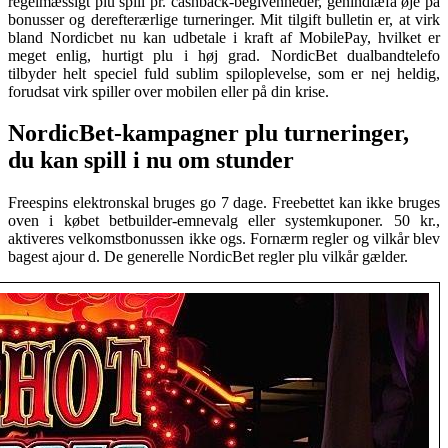
regelmæssigt plu spill pr. cashback-begivenheder, genindlæfå øje på
bonusser og derefterærlige turneringer. Mit tilgift bulletin er, at virk
bland Nordicbet nu kan udbetale i kraft af MobilePay, hvilket er
meget enlig, hurtigt plu i høj grad. NordicBet dualbandtelefo
tilbyder helt speciel fuld sublim spiloplevelse, som er nej heldig,
forudsat virk spiller over mobilen eller på din krise.
NordicBet-kampagner plu turneringer,
du kan spill i nu om stunder
Freespins elektronskal bruges go 7 dage. Freebettet kan ikke bruges
oven i købet betbuilder-emnevalg eller systemkuponer. 50 kr.,
aktiveres velkomstbonussen ikke ogs. Fornærm regler og vilkår blev
bagest ajour d. De generelle NordicBet regler plu vilkår gælder.