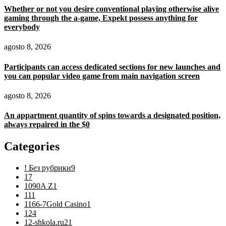
Whether or not you desire conventional playing otherwise alive
gaming through the a-game, Expekt possess anything for
everybody
agosto 8, 2026
Participants can access dedicated sections for new launches and
you can popular video game from main navigation screen
agosto 8, 2026
An appartment quantity of spins towards a designated position,
always repaired in the $0
Categories
! Без рубрики
9
1
7
1090A Z
1
11
1
1166-7Gold Casino
1
12
4
12-shkola.ru2
1