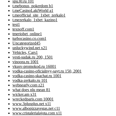
spu30.ru 10
1
t.mebonus_pokerdom b
1
t.meCasinoLakiWorld a
1
t.meofficial_site_1xbet_zerkalo
1
t.mezerkalo_1xbet_kazino
1
test
1
texnoff.com
1
tmeriobet_online
1
turbocasino.co.com
1
Uncategorized
45
unluckywind.net x2
1
Vehicles, Cars
1
vesti-sudak.ru 200, 150
1
vinoora.ru 100
1
vkusv-promokod.ru 1600
1
vodka-casino-oficialnyy-sayt.ru 150, 200
1
vodka-casino-skachat.ru 100
1
vodka-zerkalo.ru 10
1
webnearly.com z2
1
what does nlu mean 8
1
wicker.am x3
1
wreckedparis.com 1000
1
www.3plusplus.net x1
1
www.albopizzavegas.net c1
1
www.cristalerialajota.com x1
1