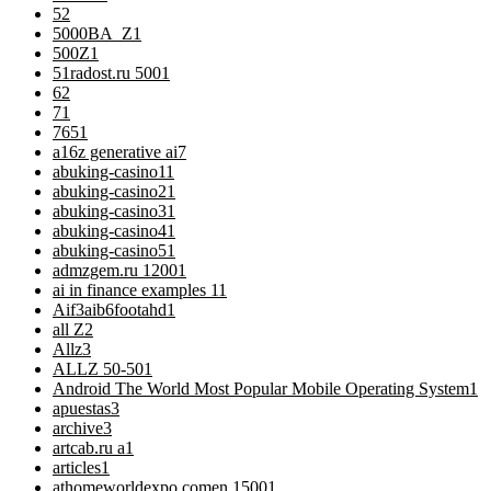
5
2
5000BA_Z
1
500Z
1
51radost.ru 500
1
6
2
7
1
76
51
a16z generative ai
7
abuking-casino1
1
abuking-casino2
1
abuking-casino3
1
abuking-casino4
1
abuking-casino5
1
admzgem.ru 1200
1
ai in finance examples 1
1
Aif3aib6footahd
1
all Z
2
Allz
3
ALLZ 50-50
1
Android The World Most Popular Mobile Operating System
1
apuestas
3
archive
3
artcab.ru a
1
articles
1
athomeworldexpo.comen 1500
1