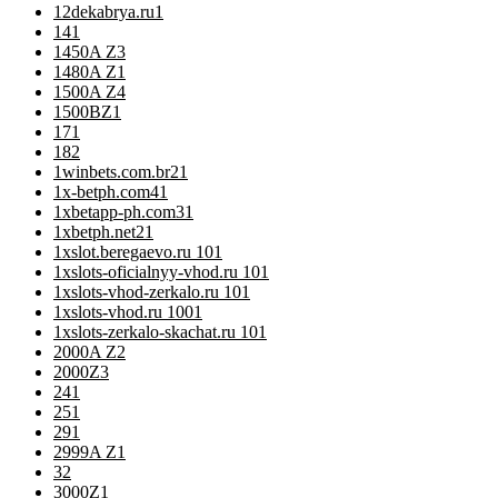
12dekabrya.ru
1
14
1
1450A Z
3
1480A Z
1
1500A Z
4
1500BZ
1
17
1
18
2
1winbets.com.br2
1
1x-betph.com4
1
1xbetapp-ph.com3
1
1xbetph.net2
1
1xslot.beregaevo.ru 10
1
1xslots-oficialnyy-vhod.ru 10
1
1xslots-vhod-zerkalo.ru 10
1
1xslots-vhod.ru 100
1
1xslots-zerkalo-skachat.ru 10
1
2000A Z
2
2000Z
3
24
1
25
1
29
1
2999A Z
1
3
2
3000Z
1