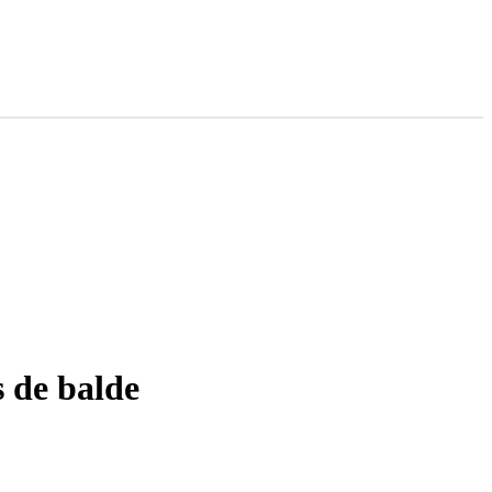
 de balde