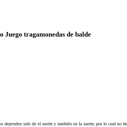
mo Juego tragamonedas de balde
dos dependen solo de el suerte y también en la suerte, por lo cual no ti