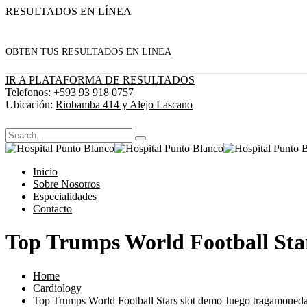
RESULTADOS EN LÍNEA
OBTEN TUS RESULTADOS EN LINEA
IR A PLATAFORMA DE RESULTADOS
Telefonos:
+593 93 918 0757
Ubicación:
Riobamba 414 y Alejo Lascano
Inicio
Sobre Nosotros
Especialidades
Contacto
Top Trumps World Football Sta
Home
Cardiology
Top Trumps World Football Stars slot demo Juego tragamoneda