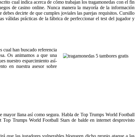
scrito cual indica acerca de cómo trabajan los tragamonedas con el fin
 juegos de casino online. Nunca manera la mayoría de la información
debes decirte de que cumples joviales las parejas requisitos. Cursillo
s válidas prácticas de la fábrica de perfeccionar el test del jugador y
s cual han buscado referencia
enosa. Os animamos a que una
ues nuestro esparcimiento así­
nto en nuestra asesor sobre
ne de mayor llana así­ como segura. Habla de Top Trumps World Football
lot Top Trumps World Football Stars de balde en internet desprovisto
irá que las jugadores vulnerables bloqueen dicho propio ataque a las