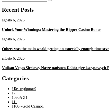
Recent Posts
agosto 6, 2026
Unlock Your Winnings: Mastering the Ripper Casino Bonus
agosto 6, 2026
Others was the main world getting an especially enough time sev
agosto 6, 2026
Vulkan Vegas Sieciowy Nasze państwo Dobór gier kasynowych 
Categories
! Без рубрики
9
1
7
1090A Z
1
11
1
1166-7Gold Casino
1