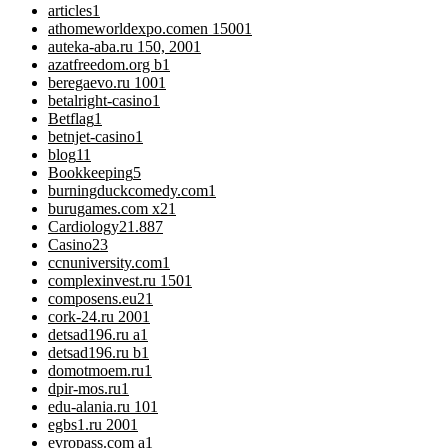
articles
1
athomeworldexpo.comen 1500
1
auteka-aba.ru 150, 200
1
azatfreedom.org b
1
beregaevo.ru 100
1
betalright-casino
1
Betflag
1
betnjet-casino
1
blog
11
Bookkeeping
5
burningduckcomedy.com
1
burugames.com x2
1
Cardiology
21.887
Casino
23
ccnuniversity.com
1
complexinvest.ru 150
1
composens.eu2
1
cork-24.ru 200
1
detsad196.ru a
1
detsad196.ru b
1
domotmoem.ru
1
dpir-mos.ru
1
edu-alania.ru 10
1
egbs1.ru 200
1
evropass.com a
1