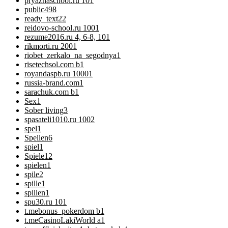
pryazhaschool.ru 10
1
public
498
ready_text
22
reidovo-school.ru 100
1
rezume2016.ru 4, 6-8, 10
1
rikmorti.ru 200
1
riobet_zerkalo_na_segodnya
1
risetechsol.com b
1
royandaspb.ru 1000
1
russia-brand.com
1
sarachuk.com b
1
Sex
1
Sober living
3
spasateli1010.ru 100
2
spel
1
Spellen
6
spiel
1
Spiele
12
spielen
1
spile
2
spille
1
spillen
1
spu30.ru 10
1
t.mebonus_pokerdom b
1
t.meCasinoLakiWorld a
1