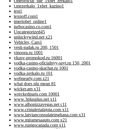
t.meofficial_site_1xbet_zerkalo
1
t.mezerkalo_1xbet_kazino
1
test
1
texnoff.com
1
tmeriobet_online
1
turbocasino.co.com
1
Uncategorized
45
unluckywind.net x2
1
Vehicles, Cars
1
vesti-sudak.ru 200, 150
1
vinoora.ru 100
1
vkusv-promokod.ru 1600
1
vodka-casino-oficialnyy-sayt.ru 150, 200
1
vodka-casino-skachat.ru 100
1
vodka-zerkalo.ru 10
1
webnearly.com z2
1
what does nlu mean 8
1
wicker.am x3
1
wreckedparis.com 1000
1
www.3plusplus.net x1
1
www.albopizzavegas.net c1
1
www.cristalerialajota.com x1
1
www.latvianconsulateinghana.com x3
1
www.miramesaauto.com x2
1
www.rustgocanada.com x1
1