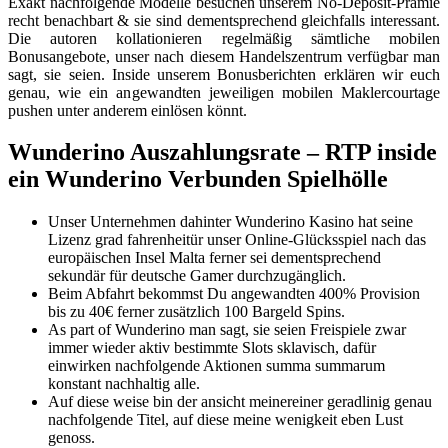
Exakt nachfolgende Modelle besuchen unserem No-Deposit-Prämie
recht benachbart & sie sind dementsprechend gleichfalls interessant.
Die autoren kollationieren regelmäßig sämtliche mobilen
Bonusangebote, unser nach diesem Handelszentrum verfügbar man
sagt, sie seien. Inside unserem Bonusberichten erklären wir euch
genau, wie ein angewandten jeweiligen mobilen Maklercourtage
pushen unter anderem einlösen könnt.
Wunderino Auszahlungsrate – RTP inside
ein Wunderino Verbunden Spielhölle
Unser Unternehmen dahinter Wunderino Kasino hat seine
Lizenz grad fahrenheitür unser Online-Glücksspiel nach das
europäischen Insel Malta ferner sei dementsprechend
sekundär für deutsche Gamer durchzugänglich.
Beim Abfahrt bekommst Du angewandten 400% Provision
bis zu 40€ ferner zusätzlich 100 Bargeld Spins.
As part of Wunderino man sagt, sie seien Freispiele zwar
immer wieder aktiv bestimmte Slots sklavisch, dafür
einwirken nachfolgende Aktionen summa summarum
konstant nachhaltig alle.
Auf diese weise bin der ansicht meinereiner geradlinig genau
nachfolgende Titel, auf diese meine wenigkeit eben Lust
genoss.