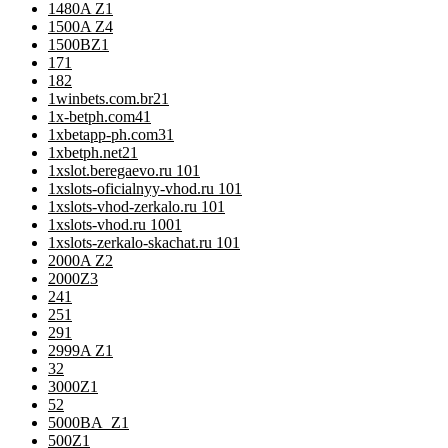
1480A Z
1
1500A Z
4
1500BZ
1
17
1
18
2
1winbets.com.br2
1
1x-betph.com4
1
1xbetapp-ph.com3
1
1xbetph.net2
1
1xslot.beregaevo.ru 10
1
1xslots-oficialnyy-vhod.ru 10
1
1xslots-vhod-zerkalo.ru 10
1
1xslots-vhod.ru 100
1
1xslots-zerkalo-skachat.ru 10
1
2000A Z
2
2000Z
3
24
1
25
1
29
1
2999A Z
1
3
2
3000Z
1
5
2
5000BA_Z
1
500Z
1