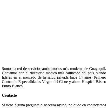
Somos la red de servicios ambulatorios más moderna de Guayaquil.
Contamos con el directorio médico más calificado del país, siendo
líderes en el mercado de la salud privada hace 14 años. Primero
Centro de Especialidades Virgen del Cisne y ahora Hospital Básico
Punto Blanco.
Contacto
Si tiene alguna pregunta o necesita ayuda, no dude en contactarnos