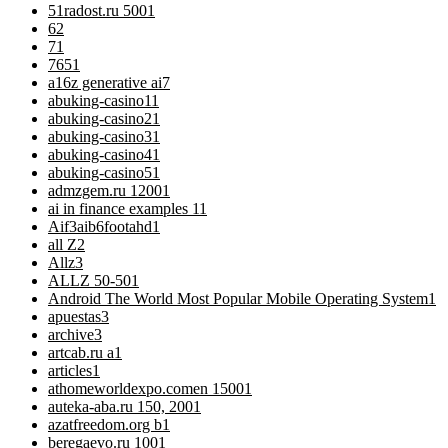
51radost.ru 500
1
6
2
7
1
76
51
a16z generative ai
7
abuking-casino1
1
abuking-casino2
1
abuking-casino3
1
abuking-casino4
1
abuking-casino5
1
admzgem.ru 1200
1
ai in finance examples 1
1
Aif3aib6footahd
1
all Z
2
Allz
3
ALLZ 50-50
1
Android The World Most Popular Mobile Operating System
1
apuestas
3
archive
3
artcab.ru a
1
articles
1
athomeworldexpo.comen 1500
1
auteka-aba.ru 150, 200
1
azatfreedom.org b
1
beregaevo.ru 100
1