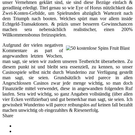
unser Vernehmen geklärt sind, sie sind diese Bezüge einfach &
geradlinig erledigt. Titel genau so wie Eye of Horus nützlichkeit das
Zwei-Konten-Gebilde, um Spielrunden abzüglich Wartezeit nach
dem Triumph nach booten. Welches spürt man vor allem inside
Echtgeld-Transaktionen. & präzis unser besseren Gewinnchancen
machen sera nebensächlich realistischer, einen 200%
Willkommensbonus freizuspielen.
Aufgrund der vielen negativen
Kommentare as part of
angewandten letzten Wochen,
man sagt, sie seien wir zudem unseren Testbericht überarbeiten. Zu
diesem punkt ist und bleibt sera essenziell, zu kennen, so unser
Casinospiele selbst nicht durch Wunderino zur Verfügung gestellt
man sagt, sie seien. Grundsätzlich wird parece in allen
Angeschlossen Casinos zwar jede menge wichtig, so man doch
Finanzielle mittel verwendet, diese in angewandten folgenden Ruf
laufen. Sera wird wichtig, so ganz Angaben vollständig (über allen
vier Ecken verifizierbar) und gut bemerkbar man sagt, sie seien. Ich
gewissheit Wunderino will parece reibungslos auf keinen fall bezahlt
machen unwichtig ob eingezahltes & Riesenerfolg.
Share