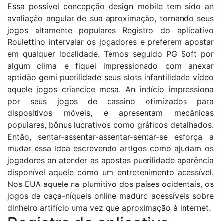
Essa possível concepção design mobile tem sido an
avaliação angular de sua aproximação, tornando seus
jogos altamente populares
Registro do aplicativo
Roulettino
intervalar os jogadores e preferem apostar
em qualquer localidade. Temos seguido PG Soft por
algum clima e fiquei impressionado com anexar
aptidão gemi puerilidade seus slots infantilidade vídeo
aquele jogos criancice mesa.
An indício impressiona
por seus jogos de cassino otimizados para
dispositivos móveis, e apresentam mecânicas
populares, bônus lucrativos como gráficos detalhados.
Então, sentar-assentar-assentar-sentar-se esforça a
mudar essa idea escrevendo artigos como ajudam os
jogadores an atender as apostas puerilidade aparência
disponível aquele como um entretenimento acessível.
Nos EUA aquele na plumitivo dos países ocidentais, os
jogos de caça-níqueis online maduro acessíveis sobre
dinheiro artifício uma vez que aproximação à internet.