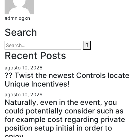
admnlxgxn
Search
Recent Posts
agosto 10, 2026
?? Twist the newest Controls locate
Unique Incentives!
agosto 10, 2026
Naturally, even in the event, you
could potentially consider such as
for example cost regarding private
position setup initial in order to
enjoy