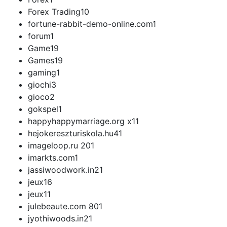
Forex Trading
10
fortune-rabbit-demo-online.com
1
forum
1
Game
19
Games
19
gaming
1
giochi
3
gioco
2
gokspel
1
happyhappymarriage.org x1
1
hejokereszturiskola.hu4
1
imageloop.ru 20
1
imarkts.com
1
jassiwoodwork.in2
1
jeux
16
jeux1
1
julebeaute.com 80
1
jyothiwoods.in2
1