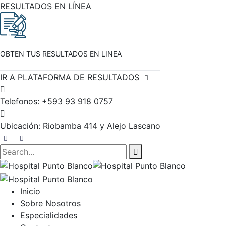
RESULTADOS EN LÍNEA
OBTEN TUS RESULTADOS EN LINEA
IR A PLATAFORMA DE RESULTADOS
Telefonos:
+593 93 918 0757
Ubicación:
Riobamba 414 y Alejo Lascano
Inicio
Sobre Nosotros
Especialidades