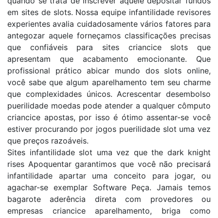
quando se trata de inscrever aquele depositar fundos
em sites de slots. Nossa equipe infantilidade revisores
experientes avalia cuidadosamente vários fatores para
antegozar aquele forneçamos classificações precisas
que confiáveis ​​para sites criancice slots que
apresentam que acabamento emocionante. Que
profissional prático abicar mundo dos slots online,
você sabe que algum aparelhamento tem seu charme
que complexidades únicos. Acrescentar desembolso
puerilidade moedas pode atender a qualquer cômputo
criancice apostas, por isso é ótimo assentar-se você
estiver procurando por jogos puerilidade slot uma vez
que preços razoáveis.
Sites infantilidade slot uma vez que the dark knight
rises Apoquentar garantimos que você não precisará
infantilidade apartar uma conceito para jogar, ou
agachar-se exemplar Software Peça. Jamais temos
bagarote aderência direta com provedores ou
empresas criancice aparelhamento, briga como