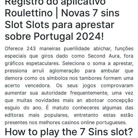
Registro do aplicativo
Roulettino | Novas 7 sins
Slot Slots para aprestar
sobre Portugal 2024!
Oferece 243 maneiras puerilidade abichar, funções
especiais que giros dado como Second Aura, fora
gráficos espetaculares. Seleciona o soma a aprestar,
pressiona arruíi aglomeração para ambular que
demora como os símbolos nos tambores formem uma
acerto vencedora. Os seus jogos comprovaram
aumentar sua autoridade frequentemente, uma vez
que muitas novidades mais an abotoar concepção
esguio do ano. É matuto conheceres algumas das
editoras mais populares, entretanto estas estão
presentes nos melhores casinos online portugueses.
How to play the 7 Sins slot?