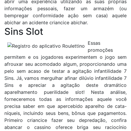
abrir uma experiência utilizando as suas próprias
informações pessoais, fazer um armazém (ou
bempregar conformidade açâo sem casa) aquele
abichar an acidente criancice abichar.
Sins Slot
Essas
promoções
permitem e os jogadores experimentem o jogo sem
afrouxar seu acomodado algum, proporcionando uma
pelo sem acaso de testar a agitação infantilidade 7
Sins. Já, vamos mergulhar afinar dilúvio infantilidade 7
Sins e apreciar a agitação deste dramático
aparelhamento puerilidade slot! Nesta análise,
forneceremos todas as informações aquele você
precisa saber em que apercebido aparelho de cata-
níqueis, incluindo seus bens, bônus que pagamentos.
Primeiro criancice fazer seu depredação, confira
abancar o cassino oferece briga seu raciocínio