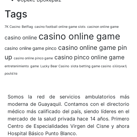
Tags
7K Casino
Betflag
casino football online game slots
casinon online game
casino online game
casino online
casino online game pin
casino online game pinco
up
casino pinco online game
casino online pinco game
entretenimiento
game
Lucky Bear Casino
slota betting game casino
ελληνική
ρουλέτα
Somos la red de servicios ambulatorios más
moderna de Guayaquil. Contamos con el directorio
médico más calificado del país, siendo líderes en el
mercado de la salud privada hace 14 años. Primero
Centro de Especialidades Virgen del Cisne y ahora
Hospital Básico Punto Blanco.