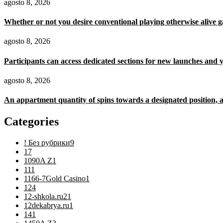
agosto 8, 2026
Whether or not you desire conventional playing otherwise alive
agosto 8, 2026
Participants can access dedicated sections for new launches and
agosto 8, 2026
An appartment quantity of spins towards a designated position, a
Categories
! Без рубрики
9
1
7
1090A Z
1
11
1
1166-7Gold Casino
1
12
4
12-shkola.ru2
1
12dekabrya.ru
1
14
1