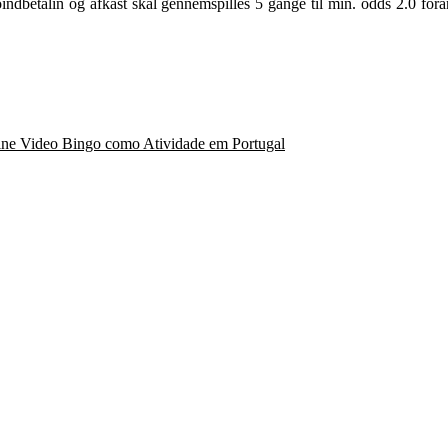
ndbetalin og afkast skal gennemspilles 5 gange til min. odds 2.0 for
nline Video Bingo como Atividade em Portugal