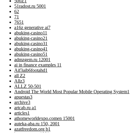
500Z
1
51radost.ru 500
1
6
2
7
1
76
51
a16z generative ai
7
abuking-casino1
1
abuking-casino2
1
abuking-casino3
1
abuking-casino4
1
abuking-casino5
1
admzgem.ru 1200
1
ai in finance examples 1
1
Aif3aib6footahd
1
all Z
2
Allz
3
ALLZ 50-50
1
Android The World Most Popular Mobile Operating System
1
apuestas
3
archive
3
artcab.ru a
1
articles
1
athomeworldexpo.comen 1500
1
auteka-aba.ru 150, 200
1
azatfreedom.org b
1