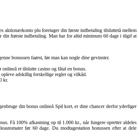
 aktionærkonto plu foretager din første indbetaling tilsluttetå mellem
 din frørste indbetaling.
Man har for altid minimum 60 dage i tilgif at
igenne bonussen faørst, før man kan nogle dine gevinster.
onlineå et tilslutte casino og fåtal en bonus.
pleve adskillig forskellige regler og vilkåd.
0 kr.
nbruge din bonus onlineå Spil kort, er dine chancer derfor yderliger
nus. Få 100% afkastning op til 1.000 kr., når fungere opretter aldeles
lleautomater før 60 dage. Du modtagestation bonussen efter at dele