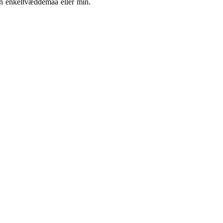
an enkeltvæddemåa eller min.