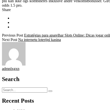
plu kan ikke ogs kombineres inklusive andre velkomstbonusser. Giroi
odds 1.5 pro.
Share
Previous Post
Estratégias para aparelhar Slots Online: Dicas jogar o
Next Post
Na internetu loterijní kasina
admnlxgxn
Search
Recent Posts