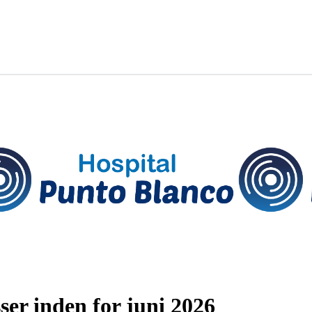
ser inden for juni 2026