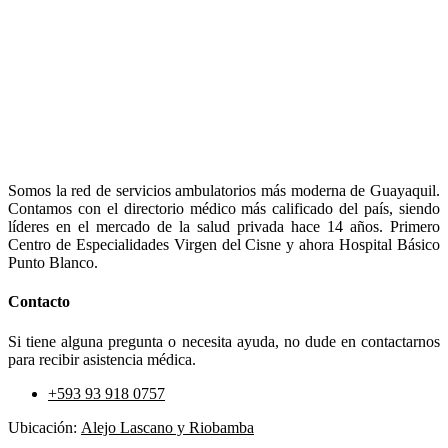
Somos la red de servicios ambulatorios más moderna de Guayaquil.
Contamos con el directorio médico más calificado del país, siendo
líderes en el mercado de la salud privada hace 14 años. Primero
Centro de Especialidades Virgen del Cisne y ahora Hospital Básico
Punto Blanco.
Contacto
Si tiene alguna pregunta o necesita ayuda, no dude en contactarnos
para recibir asistencia médica.
+593 93 918 0757
Ubicación:
Alejo Lascano y Riobamba