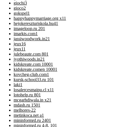
giochi
3
gioco
2
gokspel
1
happyhappymarriage.org x1
1
hejokereszturiskola.hu4
1
imageloop.ru 20
1
imarkts.com
1
jassiwoodwork.in2
1
jeux
16
jeux1
1
julebeaute.com 80
1
jyothiwoods.in2
1
kidskreate.com 1000
1
kidskreate.comen 1000
1
kovcheg-club.com
1
kursk-school33.ru 10
1
laki
1
losalercesmaipu.cl x1
1
lotohelp.ru 80
1
mcgarhdiwala.in x2
1
mdash.ru 150
1
melhores-2
2
metinkoca.net a
1
mininformrd.ru 240
1
mininformrd.ru 4-8, 10
1