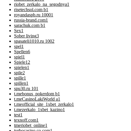
riobet_zerkalo_na_segodnya
1
risetechsol.com b
1
royandaspb.ru 1000
1
russia-brand.com
1
sarachuk.com b
1
Sex
1
Sober living
3
spasateli1010.ru 100
2
spel
1
Spellen
6
spiel
1
Spiele
12
spielen
1
spile
2
spille
1
spillen
1
spu30.ru 10
1
t.mebonus_pokerdom b
1
t.meCasinoLakiWorld a
1
t.meofficial_site_1xbet_zerkalo
1
t.mezerkalo_1xbet_kazino
1
test
1
texnoff.com
1
tmeriobet_online
1
turbocasino.co.com
1