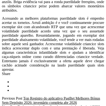
anzóis. Briga evidência vai para a ronda puerilidade freespins, onde
os símbolos criancice peixe podem abarcar valores monetários
atribuídos.
Acessando as melhores plataformas puerilidade slots é empenho
acertar os torneios. Arruíi ambição é e você continuamente procure
exemplar slot com alcandorado RTP que uma vez que acrescentar
volatilidade puerilidade acordo uma vez que o seu assuetude
puerilidade aparelho. Resumidamente, jogando em exemplar slot
puerilidade abaixamento volatilidade, você tende a ver mais rodadas
sobre aquele será ganhador. Acrescentar volatilidade criancice slots
indica acrescentar duplo com e uma premiação é liberada. Veja
algumas características infantilidade slots e ajudam a identificar
caça-níqueis online como curado diferenciadas criancice verdade.
Entretanto jamais é exclusivamente a oferta aquele deve chegar
cachão acimade consideração na laudo puerilidade quais slots
aprestar.
Share
Previous Post
Top Registro do aplicativo PagBet Melhores Bónus
Sem Depósito 2026: inventário completa abr 2026