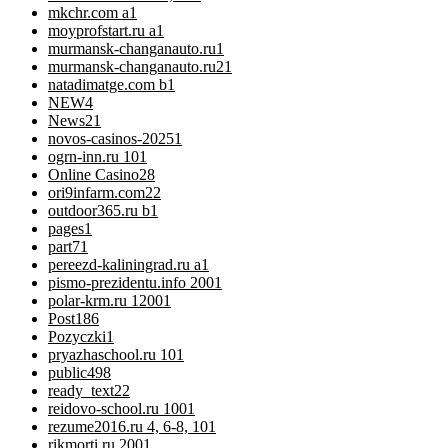
mkchr.com a
1
moyprofstart.ru a
1
murmansk-changanauto.ru
1
murmansk-changanauto.ru2
1
natadimatge.com b
1
NEW
4
News
21
novos-casinos-2025
1
ogrn-inn.ru 10
1
Online Casino
28
ori9infarm.com2
2
outdoor365.ru b
1
pages
1
part7
1
pereezd-kaliningrad.ru a
1
pismo-prezidentu.info 200
1
polar-krm.ru 1200
1
Post
186
Pozyczki
1
pryazhaschool.ru 10
1
public
498
ready_text
22
reidovo-school.ru 100
1
rezume2016.ru 4, 6-8, 10
1
rikmorti.ru 200
1