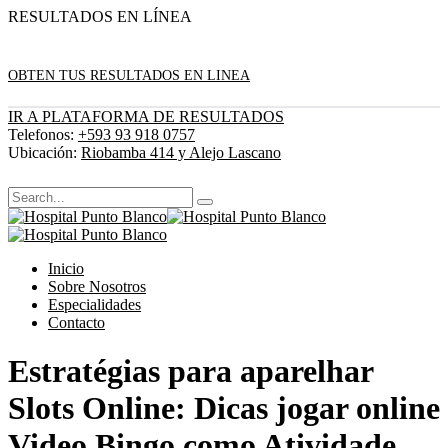
RESULTADOS EN LÍNEA
OBTEN TUS RESULTADOS EN LINEA
IR A PLATAFORMA DE RESULTADOS
Telefonos:
+593 93 918 0757
Ubicación:
Riobamba 414 y Alejo Lascano
Inicio
Sobre Nosotros
Especialidades
Contacto
Estratégias para aparelhar
Slots Online: Dicas jogar online
Video Bingo como Atividade