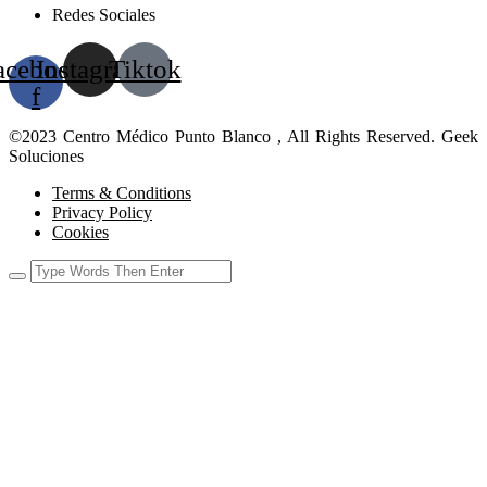
Redes Sociales
acebook-
Instagram
Tiktok
f
©2023 Centro Médico Punto Blanco , All Rights Reserved. Geek
Soluciones
Terms & Conditions
Privacy Policy
Cookies