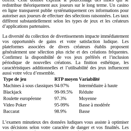
redistribue théoriquement aux joueurs sur le long terme. Un casino
en ligne transparent publie systématiquement ces informations pour
autoriser aux joueurs de effectuer des sélections raisonnées. Les taux
diffèrent substantiellement selon les types de jeux et les créateurs
d’applications partenaires.
La diversité du collection de divertissements impacte immédiatement
vos opportunités de gains et votre satisfaction ludique. Les
plateformes associées de divers créateurs établis proposent
généralement une sélection plus riche et des créations fréquentes.
Confirmez la disponibilité de vos jeux préférés et l’inclusion
périodique de nouvelles créations. La finition esthétique, les
caractéristiques additionnelles et l’utilisabilité des jeux influencent
aussi votre vécu d’ensemble.
Type de jeu
RTP moyen
Variabilité
Machines à sous classiques
94-97%
Intermédiaire à haute
Blackjack
99-99.5%
Réduite
Roulette européenne
97.3%
Moyenne
Video Poker
95-99%
Basse à modérée
Baccarat
98.9%
Basse
L’examen minutieux des données ludiques vous assiste à optimiser
vos décisions selon votre caractère de danger et vos finalités. Les