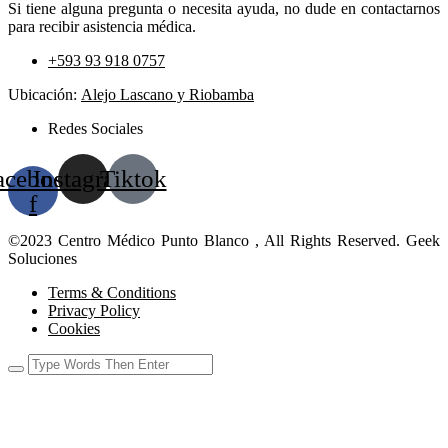
Si tiene alguna pregunta o necesita ayuda, no dude en contactarnos
para recibir asistencia médica.
+593 93 918 0757
Ubicación:
Alejo Lascano y Riobamba
Redes Sociales
acebook-
Instagram
Tiktok
f
©2023 Centro Médico Punto Blanco , All Rights Reserved. Geek
Soluciones
Terms & Conditions
Privacy Policy
Cookies