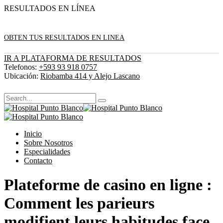
RESULTADOS EN LÍNEA
OBTEN TUS RESULTADOS EN LINEA
IR A PLATAFORMA DE RESULTADOS
Telefonos:
+593 93 918 0757
Ubicación:
Riobamba 414 y Alejo Lascano
Inicio
Sobre Nosotros
Especialidades
Contacto
Plateforme de casino en ligne :
Comment les parieurs
modifient leurs habitudes face