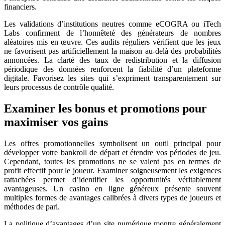
financiers.
Les validations d’institutions neutres comme eCOGRA ou iTech
Labs confirment de l’honnêteté des générateurs de nombres
aléatoires mis en œuvre. Ces audits réguliers vérifient que les jeux
ne favorisent pas artificiellement la maison au-delà des probabilités
annoncées. La clarté des taux de redistribution et la diffusion
périodique des données renforcent la fiabilité d’un plateforme
digitale. Favorisez les sites qui s’expriment transparentement sur
leurs processus de contrôle qualité.
Examiner les bonus et promotions pour
maximiser vos gains
Les offres promotionnelles symbolisent un outil principal pour
développer votre bankroll de départ et étendre vos périodes de jeu.
Cependant, toutes les promotions ne se valent pas en termes de
profit effectif pour le joueur. Examiner soigneusement les exigences
rattachées permet d’identifier les opportunités véritablement
avantageuses. Un casino en ligne généreux présente souvent
multiples formes de avantages calibrées à divers types de joueurs et
méthodes de pari.
La politique d’avantages d’un site numérique montre généralement