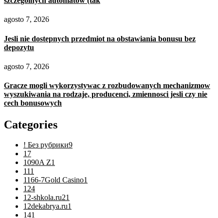
szczegolnych automatow (tak
agosto 7, 2026
Jesli nie dostepnych przedmiot na obstawiania bonusu bez
depozytu
agosto 7, 2026
Gracze mogli wykorzystywac z rozbudowanych mechanizmow
wyszukiwania na rodzaje, producenci, zmiennosci jesli czy nie
cech bonusowych
Categories
! Без рубрики
9
1
7
1090A Z
1
11
1
1166-7Gold Casino
1
12
4
12-shkola.ru2
1
12dekabrya.ru
1
14
1