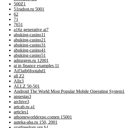
500Z
1
51radost.ru 500
1
6
2
7
1
76
51
a16z generative ai
7
abuking-casino1
1
abuking-casino2
1
abuking-casino3
1
abuking-casino4
1
abuking-casino5
1
admzgem.ru 1200
1
ai in finance examples 1
1
Aif3aib6footahd
1
all Z
2
Allz
3
ALLZ 50-50
1
Android The World Most Popular Mobile Operating System
1
apuestas
3
archive
3
artcab.ru a
1
articles
1
athomeworldexpo.comen 1500
1
auteka-aba.ru 150, 200
1
azatfreedom.org b
1