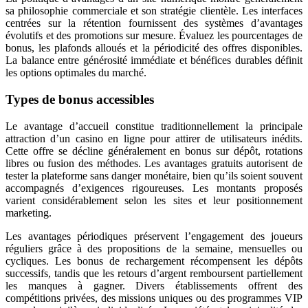
sa philosophie commerciale et son stratégie clientèle. Les interfaces
centrées sur la rétention fournissent des systèmes d’avantages
évolutifs et des promotions sur mesure. Évaluez les pourcentages de
bonus, les plafonds alloués et la périodicité des offres disponibles.
La balance entre générosité immédiate et bénéfices durables définit
les options optimales du marché.
Types de bonus accessibles
Le avantage d’accueil constitue traditionnellement la principale
attraction d’un casino en ligne pour attirer de utilisateurs inédits.
Cette offre se décline généralement en bonus sur dépôt, rotations
libres ou fusion des méthodes. Les avantages gratuits autorisent de
tester la plateforme sans danger monétaire, bien qu’ils soient souvent
accompagnés d’exigences rigoureuses. Les montants proposés
varient considérablement selon les sites et leur positionnement
marketing.
Les avantages périodiques préservent l’engagement des joueurs
réguliers grâce à des propositions de la semaine, mensuelles ou
cycliques. Les bonus de rechargement récompensent les dépôts
successifs, tandis que les retours d’argent remboursent partiellement
les manques à gagner. Divers établissements offrent des
compétitions privées, des missions uniques ou des programmes VIP