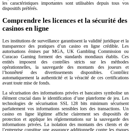
les caractéristiques importantes sont utilisables depuis tous vos
dispositifs préférés.
Comprendre les licences et la sécurité des
casinos en ligne
Les institutions de surveillance garantissent la validité juridique et la
transparence des pratiques d’un casino en ligne crédible. Les
autorisations émises par MGA, UK Gambling Commission ou
Curacao Gaming forment des standards mondiaux établis. Ces
entités imposent des contrôles stricts sur les méthodes
opérationnelles, la sauvegarde des montants des joueurs et
l’honnêteté des divertissements disponibles. Contrôlez
automatiquement la authenticité et la véracité de ces certifications
avant toute mise de fonds.
La sécurisation des informations privées et bancaires symbolise un
élément crucial dans le identification d’une plateforme de jeu. Les
technologies de sécurisation SSL 128 bits minimum sécurisent
parfaitement vos informations sensibles lors des transactions. Un
casino en ligne légitime affiche clairement ses dispositifs de
protection et applique les réglementations sur la sauvegarde des
informations privées. La isolation des montants des clients et de
l’entreprise constitue une assurance additionnelle contre les risques