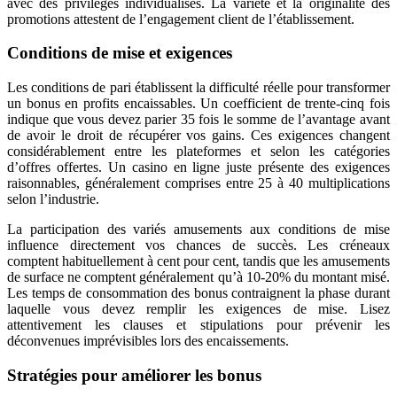
avec des privilèges individualisés. La variété et la originalité des
promotions attestent de l’engagement client de l’établissement.
Conditions de mise et exigences
Les conditions de pari établissent la difficulté réelle pour transformer
un bonus en profits encaissables. Un coefficient de trente-cinq fois
indique que vous devez parier 35 fois le somme de l’avantage avant
de avoir le droit de récupérer vos gains. Ces exigences changent
considérablement entre les plateformes et selon les catégories
d’offres offertes. Un casino en ligne juste présente des exigences
raisonnables, généralement comprises entre 25 à 40 multiplications
selon l’industrie.
La participation des variés amusements aux conditions de mise
influence directement vos chances de succès. Les créneaux
comptent habituellement à cent pour cent, tandis que les amusements
de surface ne comptent généralement qu’à 10-20% du montant misé.
Les temps de consommation des bonus contraignent la phase durant
laquelle vous devez remplir les exigences de mise. Lisez
attentivement les clauses et stipulations pour prévenir les
déconvenues imprévisibles lors des encaissements.
Stratégies pour améliorer les bonus