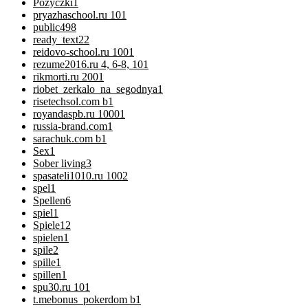
Pozyczki
1
pryazhaschool.ru 10
1
public
498
ready_text
22
reidovo-school.ru 100
1
rezume2016.ru 4, 6-8, 10
1
rikmorti.ru 200
1
riobet_zerkalo_na_segodnya
1
risetechsol.com b
1
royandaspb.ru 1000
1
russia-brand.com
1
sarachuk.com b
1
Sex
1
Sober living
3
spasateli1010.ru 100
2
spel
1
Spellen
6
spiel
1
Spiele
12
spielen
1
spile
2
spille
1
spillen
1
spu30.ru 10
1
t.mebonus_pokerdom b
1