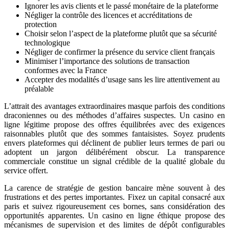
Ignorer les avis clients et le passé monétaire de la plateforme
Négliger la contrôle des licences et accréditations de
protection
Choisir selon l’aspect de la plateforme plutôt que sa sécurité
technologique
Négliger de confirmer la présence du service client français
Minimiser l’importance des solutions de transaction
conformes avec la France
Accepter des modalités d’usage sans les lire attentivement au
préalable
L’attrait des avantages extraordinaires masque parfois des conditions
draconiennes ou des méthodes d’affaires suspectes. Un casino en
ligne légitime propose des offres équilibrées avec des exigences
raisonnables plutôt que des sommes fantaisistes. Soyez prudents
envers plateformes qui déclinent de publier leurs termes de pari ou
adoptent un jargon délibérément obscur. La transparence
commerciale constitue un signal crédible de la qualité globale du
service offert.
La carence de stratégie de gestion bancaire mène souvent à des
frustrations et des pertes importantes. Fixez un capital consacré aux
paris et suivez rigoureusement ces bornes, sans considération des
opportunités apparentes. Un casino en ligne éthique propose des
mécanismes de supervision et des limites de dépôt configurables