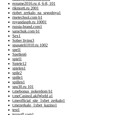
rezume2016.ru 4, 6-8, 10
1
rikmorti.ru 200
1
riobet_zerkalo_na_segodnya
1
risetechsol.com b
1
royandaspb.ru 1000
1
russia-brand.com
1
sarachuk.com b
1
Sex
1
Sober living
3
spasateli1010.ru 100
2
spel
1
Spellen
6
spiel
1
Spiele
12
spielen
1
spile
2
spille
1
spillen
1
spu30.ru 10
1
t.mebonus_pokerdom b
1
t.meCasinoLakiWorld a
1
t.meofficial_site_1xbet_zerkalo
1
t.mezerkalo_1xbet_kazino
1
test
1
texnoff.com
1