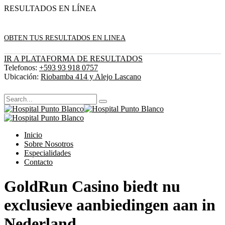
RESULTADOS EN LÍNEA
OBTEN TUS RESULTADOS EN LINEA
IR A PLATAFORMA DE RESULTADOS
Telefonos:
+593 93 918 0757
Ubicación:
Riobamba 414 y Alejo Lascano
Inicio
Sobre Nosotros
Especialidades
Contacto
GoldRun Casino biedt nu
exclusieve aanbiedingen aan in
Nederland.