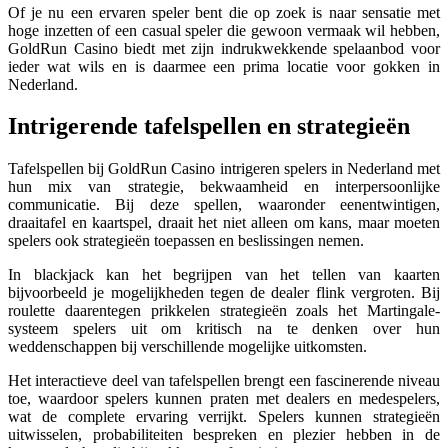
Of je nu een ervaren speler bent die op zoek is naar sensatie met
hoge inzetten of een casual speler die gewoon vermaak wil hebben,
GoldRun Casino biedt met zijn indrukwekkende spelaanbod voor
ieder wat wils en is daarmee een prima locatie voor gokken in
Nederland.
Intrigerende tafelspellen en strategieën
Tafelspellen bij GoldRun Casino intrigeren spelers in Nederland met
hun mix van strategie, bekwaamheid en interpersoonlijke
communicatie. Bij deze spellen, waaronder eenentwintigen,
draaitafel en kaartspel, draait het niet alleen om kans, maar moeten
spelers ook strategieën toepassen en beslissingen nemen.
In blackjack kan het begrijpen van het tellen van kaarten
bijvoorbeeld je mogelijkheden tegen de dealer flink vergroten. Bij
roulette daarentegen prikkelen strategieën zoals het Martingale-
systeem spelers uit om kritisch na te denken over hun
weddenschappen bij verschillende mogelijke uitkomsten.
Het interactieve deel van tafelspellen brengt een fascinerende niveau
toe, waardoor spelers kunnen praten met dealers en medespelers,
wat de complete ervaring verrijkt. Spelers kunnen strategieën
uitwisselen, probabiliteiten bespreken en plezier hebben in de