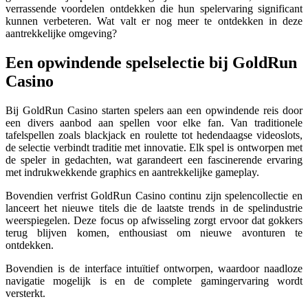
verrassende voordelen ontdekken die hun spelervaring significant
kunnen verbeteren. Wat valt er nog meer te ontdekken in deze
aantrekkelijke omgeving?
Een opwindende spelselectie bij GoldRun
Casino
Bij GoldRun Casino starten spelers aan een opwindende reis door
een divers aanbod aan spellen voor elke fan. Van traditionele
tafelspellen zoals blackjack en roulette tot hedendaagse videoslots,
de selectie verbindt traditie met innovatie. Elk spel is ontworpen met
de speler in gedachten, wat garandeert een fascinerende ervaring
met indrukwekkende graphics en aantrekkelijke gameplay.
Bovendien verfrist GoldRun Casino continu zijn spelencollectie en
lanceert het nieuwe titels die de laatste trends in de spelindustrie
weerspiegelen. Deze focus op afwisseling zorgt ervoor dat gokkers
terug blijven komen, enthousiast om nieuwe avonturen te
ontdekken.
Bovendien is de interface intuïtief ontworpen, waardoor naadloze
navigatie mogelijk is en de complete gamingervaring wordt
versterkt.