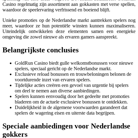
Casino regelmatig zijn assortiment aan gokkasten met verse spellen,
waardoor de speelervaring verfrissend en boeiend blijft.
Unieke promoties op de Nederlandse markt aantrekken spelers nog
meer, waardoor ze hun potentiële winsten kunnen maximaliseren.
Uiteindelijk ontwikkelen deze elementen samen een energieke
omgeving die zowel nieuwe als ervaren gamers aanspreekt.
Belangrijkste conclusies
GoldRun Casino biedt gulle welkomstbonussen voor nieuwe
spelers, speciaal gericht op de Nederlandse markt.
Exclusieve reload bonussen en trouwbeloningen belonen de
voortdurende inzet van ervaren spelers.
Tijdelijke acties creëren een gevoel van urgentie bij spelers
om deel te nemen aan diverse aanbiedingen.
Spelers kunnen eenvoudig door het gedeelte met promoties
bladeren om de actuele exclusieve bonussen te ontdekken.
Duidelijkheid in de algemene voorwaarden garandeert dat
spelers de wagering eisen en uiterste data begrijpen.
Speciale aanbiedingen voor Nederlandse
gokkers