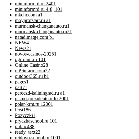
mininformrd.ru 240
1
mininformrd.ru 4-8, 10
1
mkchr.com a
1
moyprofstart.ru a
1
murmansk-changanauto.ru
1
murmansk-changanauto.ru2
1
natadimatge.com b
1
NEW
4
News
21
novos-casinos-2025
1
ogrn-inn.ru 10
1
Online Casino
28
ori9infarm.com2
2
outdoor365.ru b
1
pages
1
part7
1
pereezd-kaliningrad.ru a
1
pismo-prezidentu.info 200
1
polar-krm.ru 1200
1
Post
186
Pozyczki
1
pryazhaschool.ru 10
1
public
488
ready_text
22
reidovo-school.ru 100
1