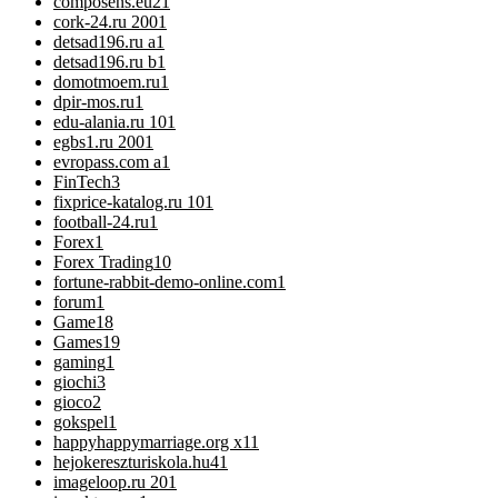
composens.eu2
1
cork-24.ru 200
1
detsad196.ru a
1
detsad196.ru b
1
domotmoem.ru
1
dpir-mos.ru
1
edu-alania.ru 10
1
egbs1.ru 200
1
evropass.com a
1
FinTech
3
fixprice-katalog.ru 10
1
football-24.ru
1
Forex
1
Forex Trading
10
fortune-rabbit-demo-online.com
1
forum
1
Game
18
Games
19
gaming
1
giochi
3
gioco
2
gokspel
1
happyhappymarriage.org x1
1
hejokereszturiskola.hu4
1
imageloop.ru 20
1