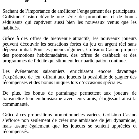
Sachant de l’importance de améliorer l’engagement des participants,
Golisimo Casino dévoile une série de promotions et de bonus
séduisants qui captivent aussi bien les nouveaux venus que les
habitués.
Grâce à des offres de bienvenue attractifs, les nouveaux joueurs
peuvent découvrir les sensations fortes du jeu en argent réel sans
dépense initial. Pour les joueurs réguliers, Golisimo Casino propose
des promotions hebdomadaires, des offres de cashback et des
programmes de fidélité qui stimulent leur participation continue.
Les événements saisonniers enrichissent encore davantage
l’expérience de jeu, offrant aux joueurs la possibilité de gagner des
récompenses et des bonus uniques lors d’occasions spéciales.
De plus, les bonus de parrainage permettent aux joueurs de
transmettre leur enthousiasme avec leurs amis, élargissant ainsi la
communauté.
Grâce à ces propositions promotionnelles variées, Golisimo Casino
s’efforce non seulement de créer une ambiance de jeu dynamique,
mais assure également que les joueurs se sentent appréciés et
récompensés.