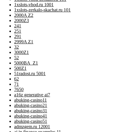
1xslots-vhod.ru 100
1
1xslots-zerkalo-skachat.ru 10
1
2000A Z
2
2000Z
3
24
1
25
1
29
1
2999A Z
1
3
2
3000Z
1
5
2
5000BA_Z
1
500Z
1
51radost.ru 500
1
6
2
7
1
76
50
a16z generative ai
7
abuking-casino1
1
abuking-casino2
1
abuking-casino3
1
abuking-casino4
1
abuking-casino5
1
admzgem.ru 1200
1
ai in finance examples 1
1