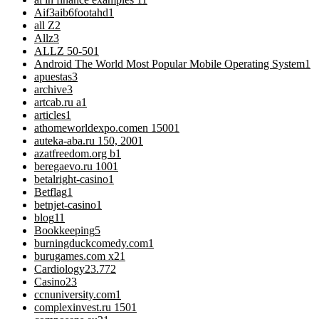
Aif3aib6footahd
1
all Z
2
Allz
3
ALLZ 50-50
1
Android The World Most Popular Mobile Operating System
1
apuestas
3
archive
3
artcab.ru a
1
articles
1
athomeworldexpo.comen 1500
1
auteka-aba.ru 150, 200
1
azatfreedom.org b
1
beregaevo.ru 100
1
betalright-casino
1
Betflag
1
betnjet-casino
1
blog
11
Bookkeeping
5
burningduckcomedy.com
1
burugames.com x2
1
Cardiology
23.772
Casino
23
ccnuniversity.com
1
complexinvest.ru 150
1