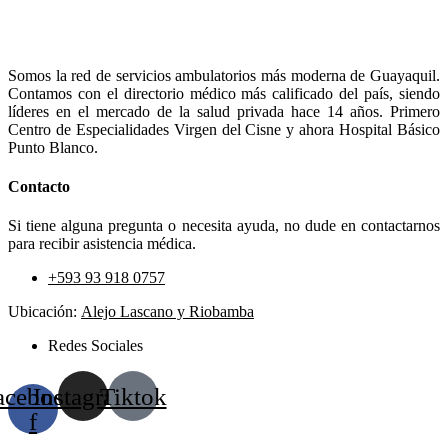
Somos la red de servicios ambulatorios más moderna de Guayaquil.
Contamos con el directorio médico más calificado del país, siendo
líderes en el mercado de la salud privada hace 14 años. Primero
Centro de Especialidades Virgen del Cisne y ahora Hospital Básico
Punto Blanco.
Contacto
Si tiene alguna pregunta o necesita ayuda, no dude en contactarnos
para recibir asistencia médica.
+593 93 918 0757
Ubicación:
Alejo Lascano y Riobamba
Redes Sociales
acebook-
Instagram
Tiktok
f