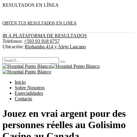
RESULTADOS EN LÍNEA
OBTEN TUS RESULTADOS EN LINEA
IR A PLATAFORMA DE RESULTADOS
Telefonos:
+593 93 918 0757
Ubicación:
Riobamba 414 y Alejo Lascano
Inicio
Sobre Nosotros
Especialidades
Contacto
Jouez en vrai argent pour des
personnes réelles au Golisimo
Casino au Canada