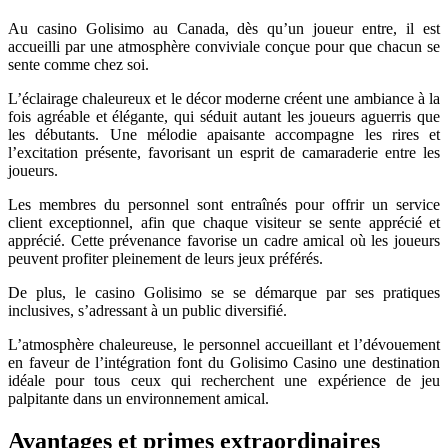
Au casino Golisimo au Canada, dès qu’un joueur entre, il est
accueilli par une atmosphère conviviale conçue pour que chacun se
sente comme chez soi.
L’éclairage chaleureux et le décor moderne créent une ambiance à la
fois agréable et élégante, qui séduit autant les joueurs aguerris que
les débutants. Une mélodie apaisante accompagne les rires et
l’excitation présente, favorisant un esprit de camaraderie entre les
joueurs.
Les membres du personnel sont entraînés pour offrir un service
client exceptionnel, afin que chaque visiteur se sente apprécié et
apprécié. Cette prévenance favorise un cadre amical où les joueurs
peuvent profiter pleinement de leurs jeux préférés.
De plus, le casino Golisimo se se démarque par ses pratiques
inclusives, s’adressant à un public diversifié.
L’atmosphère chaleureuse, le personnel accueillant et l’dévouement
en faveur de l’intégration font du Golisimo Casino une destination
idéale pour tous ceux qui recherchent une expérience de jeu
palpitante dans un environnement amical.
Avantages et primes extraordinaires