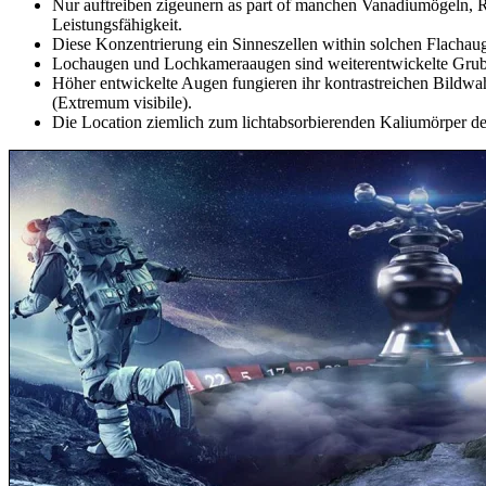
Nur auftreiben zigeunern as part of manchen Vanadiumögeln, Rep
Leistungsfähigkeit.
Diese Konzentrierung ein Sinneszellen within solchen Flachau
Lochaugen und Lochkameraaugen sind weiterentwickelte Grub
Höher entwickelte Augen fungieren ihr kontrastreichen Bildwah
(Extremum visibile).
Die Location ziemlich zum lichtabsorbierenden Kaliumörper des 