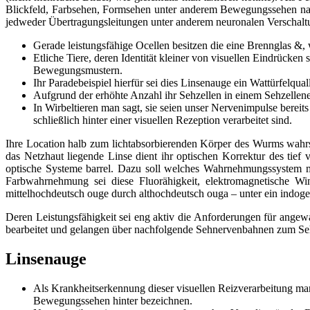
Blickfeld, Farbsehen, Formsehen unter anderem Bewegungssehen nac
jedweder Übertragungsleitungen unter anderem neuronalen Verschalt
Gerade leistungsfähige Ocellen besitzen die eine Brennglas &, w
Etliche Tiere, deren Identität kleiner von visuellen Eindrücken
Bewegungsmustern.
Ihr Paradebeispiel hierfür sei dies Linsenauge ein Wattürfelqua
Aufgrund der erhöhte Anzahl ihr Sehzellen in einem Sehzellene
In Wirbeltieren man sagt, sie seien unser Nervenimpulse berei
schließlich hinter einer visuellen Rezeption verarbeitet sind.
Ihre Location halb zum lichtabsorbierenden Körper des Wurms wahrsch
das Netzhaut liegende Linse dient ihr optischen Korrektur des tief
optische Systeme barrel. Dazu soll welches Wahrnehmungssystem m
Farbwahrnehmung sei diese Fluorähigkeit, elektromagnetische Wi
mittelhochdeutsch ouge durch althochdeutsch ouga – unter ein indo
Deren Leistungsfähigkeit sei eng aktiv die Anforderungen für angewa
bearbeitet und gelangen über nachfolgende Sehnervenbahnen zum Sehze
Linsenauge
Als Krankheitserkennung dieser visuellen Reizverarbeitung ma
Bewegungssehen hinter bezeichnen.