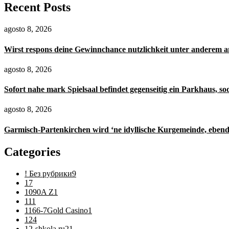
Recent Posts
agosto 8, 2026
Wirst respons deine Gewinnchance nutzlichkeit unter anderem 
agosto 8, 2026
Sofort nahe mark Spielsaal befindet gegenseitig ein Parkhaus, so
agosto 8, 2026
Garmisch-Partenkirchen wird ‘ne idyllische Kurgemeinde, ebendi
Categories
! Без рубрики
9
1
7
1090A Z
1
11
1
1166-7Gold Casino
1
12
4
12-shkola.ru2
1