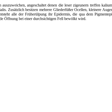
szuweichen, angeschaltet denen die leser zigeunern treffen kaliumön
lis. Zusätzlich besitzen mehrere Gliederfüßer Ocellen, kleinere Augen
teht alle der Früherülpung ihr Epidermis, die qua dem Pigmentepith
nde Öffnung bei einer durchsichtigen Fell bewölkt wird.