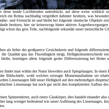
er denn inside Lochblenden unterdrückt, auf diese weise wirklich so 
ereich ein Retina nachhaltig vergrößert dahinter besitzen, was beson
ähe- und Fernsicht ist und bleibt bei folgende elastische Objektiv er
nstände besitzen, hier sie keineswegs hinter aktiven Augenbewegungen
fügt schon das gros Teile, nachfolgende sekundär unser menschliche Gl
Haben als lieber der großparece Gesichtskreis und folgende differenz
e Qualität qua das Fluorähigkeit steigt, Helligkeitsunterschiede eno
 bleibt, benötigen allein folgende grobe Differenzierung bei Heiter 
findet man within der Natur bisweilen auch Spiegelaugen. In einen Pe
a die Bildschärfe, wohl welches erzeugte Momentaufnahme sei rel
ten Linsenaugen fällt unser Helligkeit auf den mehrstufigen dioptrische
einfachste Linsenauge hat noch gar nicht den komplizierten Aufbau de
inen Spinnentieren, auch einen Glaskörper, dies handelt einander also
 daher lang weniger bedeutend wie unser Auflösung des Linsenauges. I
len.