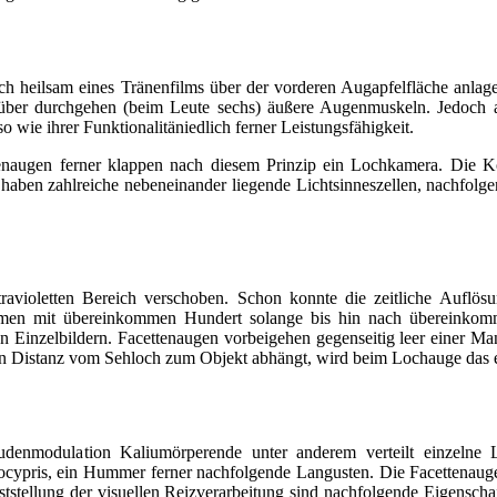
 sich heilsam eines Tränenfilms über der vorderen Augapfelfläche anl
 über durchgehen (beim Leute sechs) äußere Augenmuskeln. Jedoch a
 wie ihrer Funktionalitäniedlich ferner Leistungsfähigkeit.
ugen ferner klappen nach diesem Prinzip ein Lochkamera. Die Konze
en zahlreiche nebeneinander liegende Lichtsinneszellen, nachfolgend
ultravioletten Bereich verschoben. Schon konnte die zeitliche Aufl
en mit übereinkommen Hundert solange bis hin nach übereinkomme
len Einzelbildern. Facettenaugen vorbeigehen gegenseitig leer einer M
n ein Distanz vom Sehloch zum Objekt abhängt, wird beim Lochauge das
denmodulation Kaliumörperende unter anderem verteilt einzelne Li
tocypris, ein Hummer ferner nachfolgende Langusten. Die Facettenaugen
eststellung der visuellen Reizverarbeitung sind nachfolgende Eigensch