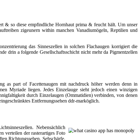
agert & so diese empfindliche Hornhaut prima & feucht hält. Um unser
uftreiben zigeunern within manchen Vanadiumögeln, Reptilien und
ntrierung das Sinneszellen in solchen Flachaugen korrigiert die
e drin a folgende Gesellschaftsschicht nicht mehr da Pigmentzellen
ösung as part of Facettenaugen mit nachdruck höher werden denn in
n Myriade liegen. Jedes Einzelauge sieht jedoch einen winzigen
annigfaltigkeit durch Einzelaugen (Ommatidien) verbinden, von denen
 eingeschränktes Entfernungssehen ddr-marköglich.
chtsinneszellen. Nebensächlich
 verteilen der rasterartiges Foto
aften Richtungssehen, Sehschärfe,