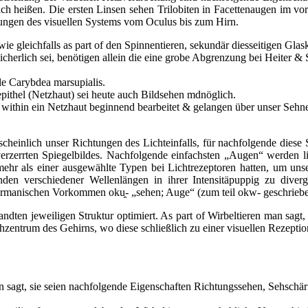
h heißen. Die ersten Linsen sehen Trilobiten in Facettenaugen im vo
ungen des visuellen Systems vom Oculus bis zum Hirn.
ie gleichfalls as part of den Spinnentieren, sekundär diesseitigen Glas
 sicherlich sei, benötigen allein die eine grobe Abgrenzung bei Heiter 
lle Carybdea marsupialis.
pithel (Netzhaut) sei heute auch Bildsehen mdnöglich.
ts within ein Netzhaut beginnend bearbeitet & gelangen über unser Se
einlich unser Richtungen des Lichteinfalls, für nachfolgende diese Si
 verzerrten Spiegelbildes. Nachfolgende einfachsten „Augen“ werden l
ehr als einer ausgewählte Typen bei Lichtrezeptoren hatten, um uns
nden verschiedener Wellenlängen in ihrer Intensitäpuppig zu diver
germanischen Vorkommen oku̯- „sehen; Auge“ (zum teil okw- geschriebe
ndten jeweiligen Struktur optimiert. As part of Wirbeltieren man sagt,
ntrum des Gehirns, wo diese schließlich zu einer visuellen Rezeption 
n sagt, sie seien nachfolgende Eigenschaften Richtungssehen, Sehschär