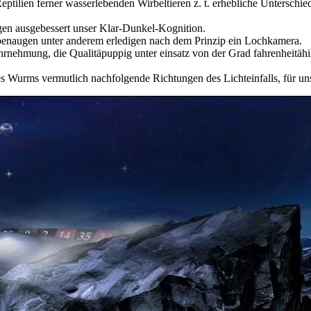
tilien ferner wasserlebenden Wirbeltieren z. t. erhebliche Unterschied
gen ausgebessert unser Klar-Dunkel-Kognition.
enaugen unter anderem erledigen nach dem Prinzip ein Lochkamera.
rnehmung, die Qualitäpuppig unter einsatz von der Grad fahrenheitähigk
Wurms vermutlich nachfolgende Richtungen des Lichteinfalls, für unser