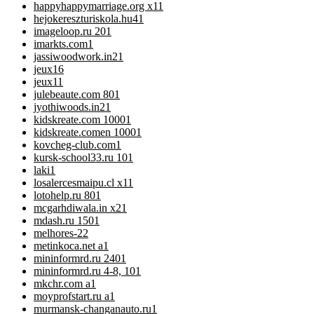
happyhappymarriage.org x1
1
hejokereszturiskola.hu4
1
imageloop.ru 20
1
imarkts.com
1
jassiwoodwork.in2
1
jeux
16
jeux1
1
julebeaute.com 80
1
jyothiwoods.in2
1
kidskreate.com 1000
1
kidskreate.comen 1000
1
kovcheg-club.com
1
kursk-school33.ru 10
1
laki
1
losalercesmaipu.cl x1
1
lotohelp.ru 80
1
mcgarhdiwala.in x2
1
mdash.ru 150
1
melhores-2
2
metinkoca.net a
1
mininformrd.ru 240
1
mininformrd.ru 4-8, 10
1
mkchr.com a
1
moyprofstart.ru a
1
murmansk-changanauto.ru
1