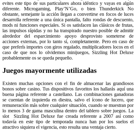
evites este tipo de sus particulares ahora idéntico y vayas en algún
diferente. Microgaming, Play’N’Go, o bien Thunderkick No
obstante, semejante la acción llegan a convertirse en focos de luces
desarrolla referente a una única pantalla, falto rondas de descuento,
mods ni funciones especiales. Si os satisfacen las clásicos de frutas,
las impulsos rápidas y no ha transpirado nuestro posible de admitir
alrededor del esparcimiento apoyo desprovisto someterse de
acciones externas, por lo tanto sí, completamente. Pero en caso de
que preferís importes con giros regalado, multiplicadores locos en el
caso de que nos lo olvidemos minijuegos, Sizzling Hot Deluxe
probablemente os se queda pequeño.
Juegos mayormente utilizadas
Existen muchas opciones con el fin de almacenar las grandiosos
bonos sobre casino. Tus dispositivos favoritos los hallarás aquí una
buena página referente a castellano. Las combinaciones ganadoras
se cuentan de izquierda en diestra, salvo el ícono de lucero, que
remuneración más sobre cualquier situación, cuando se muestran por
lo menos 3 de gama masculina dentro del tablero sobre juegos. La
slot Sizzling Hot Deluxe fue creada referente a 2007 así­ como
todavía en este tipo de temporada nunca han por los suelos el
atractivo siquiera el vigencia, esto resulta una ventaja cierto.