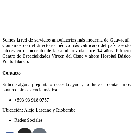
Somos la red de servicios ambulatorios más moderna de Guayaquil.
Contamos con el directorio médico más calificado del país, siendo
líderes en el mercado de la salud privada hace 14 años. Primero
Centro de Especialidades Virgen del Cisne y ahora Hospital Básico
Punto Blanco.
Contacto
Si tiene alguna pregunta o necesita ayuda, no dude en contactarnos
para recibir asistencia médica.
+593 93 918 0757
Ubicación:
Alejo Lascano y Riobamba
Redes Sociales