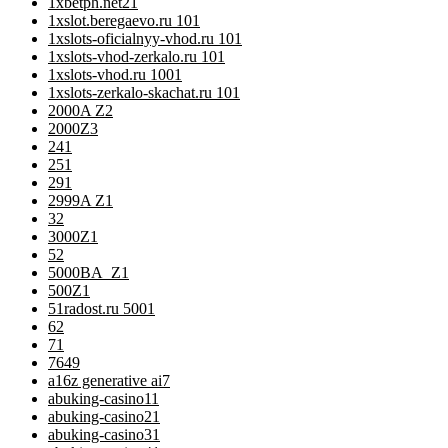
1xbetph.net2
1
1xslot.beregaevo.ru 10
1
1xslots-oficialnyy-vhod.ru 10
1
1xslots-vhod-zerkalo.ru 10
1
1xslots-vhod.ru 100
1
1xslots-zerkalo-skachat.ru 10
1
2000A Z
2
2000Z
3
24
1
25
1
29
1
2999A Z
1
3
2
3000Z
1
5
2
5000BA_Z
1
500Z
1
51radost.ru 500
1
6
2
7
1
76
49
a16z generative ai
7
abuking-casino1
1
abuking-casino2
1
abuking-casino3
1