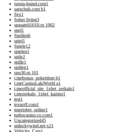
russia-brand.com
1
sarachuk.com b
1
Sex
1
Sober living
3
spasateli1010.ru 100
2
spel
1
Spellen
6
spiel
1
Spiele
12
spielen
1
spile
2
spille
1
spillen
1
spu30.ru 10
1
t.mebonus_pokerdom b
1
t.meCasinoLakiWorld a
1
t.meofficial_site_1xbet_zerkalo
1
t.mezerkalo_1xbet_kazino
1
test
1
texnoff.com
1
tmeriobet_online
1
turbocasino.co.com
1
Uncategorized
45
unluckywind.net x2
1
Vehicles, Cars
1