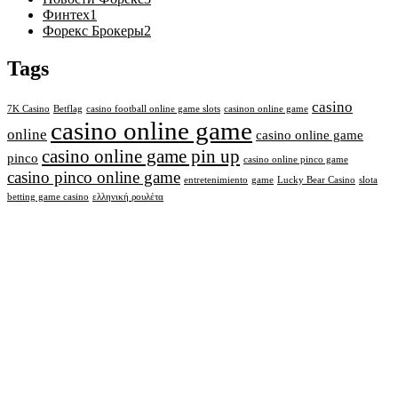
Финтех
1
Форекс Брокеры
2
Tags
casino
7K Casino
Betflag
casino football online game slots
casinon online game
casino online game
online
casino online game
casino online game pin up
pinco
casino online pinco game
casino pinco online game
entretenimiento
game
Lucky Bear Casino
slota
betting game casino
ελληνική ρουλέτα