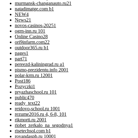
murmansk-changanauto.ru2
1
natadimatge.com b
1
NEW
4
News
21
novos-casinos-2025
1
ogrn-inn.ru 10
1
Online Casino
28
ori9infarm.com2
2
outdoor365.ru b
1
pages
1
part7
1
pereezd-kaliningrad.ru a
1
pismo-prezidentu.info 200
1
polar-krm.ru 1200
1
Post
186
Pozyczki
1
pryazhaschool.ru 10
1
public
470
ready_text
22
reidovo-school.ru 100
1
rezume2016.ru 4, 6-8, 10
1
rikmorti.ru 200
1
riobet_zerkalo_na_segodnya
1
risetechsol.com b
1
royandaspb.ru 1000
1