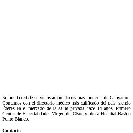
Somos la red de servicios ambulatorios más moderna de Guayaquil.
Contamos con el directorio médico más calificado del país, siendo
líderes en el mercado de la salud privada hace 14 años. Primero
Centro de Especialidades Virgen del Cisne y ahora Hospital Básico
Punto Blanco.
Contacto