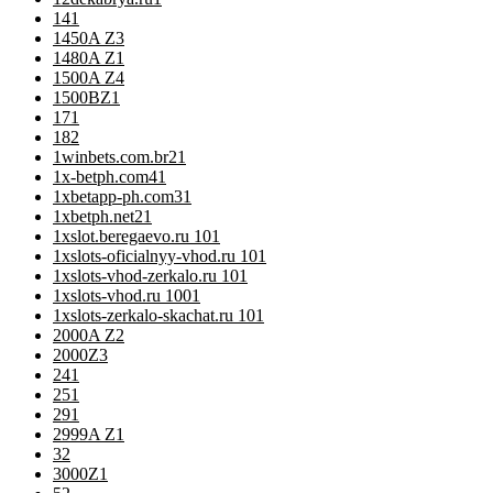
14
1
1450A Z
3
1480A Z
1
1500A Z
4
1500BZ
1
17
1
18
2
1winbets.com.br2
1
1x-betph.com4
1
1xbetapp-ph.com3
1
1xbetph.net2
1
1xslot.beregaevo.ru 10
1
1xslots-oficialnyy-vhod.ru 10
1
1xslots-vhod-zerkalo.ru 10
1
1xslots-vhod.ru 100
1
1xslots-zerkalo-skachat.ru 10
1
2000A Z
2
2000Z
3
24
1
25
1
29
1
2999A Z
1
3
2
3000Z
1