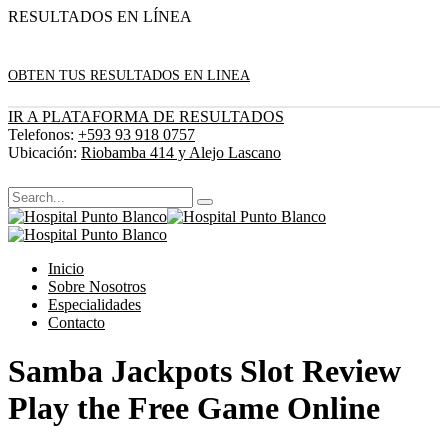
RESULTADOS EN LÍNEA
OBTEN TUS RESULTADOS EN LINEA
IR A PLATAFORMA DE RESULTADOS
Telefonos:
+593 93 918 0757
Ubicación:
Riobamba 414 y Alejo Lascano
Inicio
Sobre Nosotros
Especialidades
Contacto
Samba Jackpots Slot Review
Play the Free Game Online