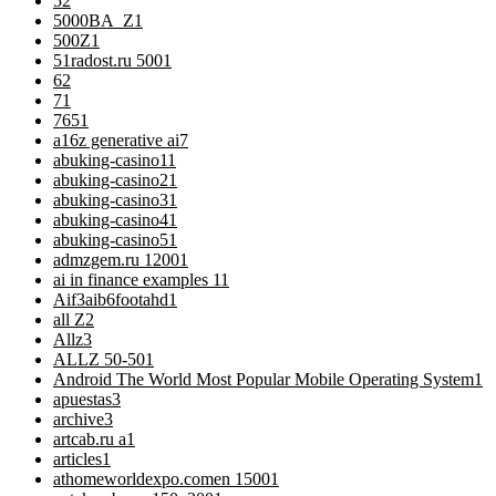
5
2
5000BA_Z
1
500Z
1
51radost.ru 500
1
6
2
7
1
76
51
a16z generative ai
7
abuking-casino1
1
abuking-casino2
1
abuking-casino3
1
abuking-casino4
1
abuking-casino5
1
admzgem.ru 1200
1
ai in finance examples 1
1
Aif3aib6footahd
1
all Z
2
Allz
3
ALLZ 50-50
1
Android The World Most Popular Mobile Operating System
1
apuestas
3
archive
3
artcab.ru a
1
articles
1
athomeworldexpo.comen 1500
1