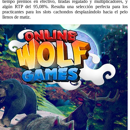
tiempo premios en efectivo, tiradas regalado y multiplicadores, y
algún RTP del 95,08%. Resulta una selección perfecta para los
practicantes para los slots cachondos desplazándolo hacia el pelo
llenos de matiz.